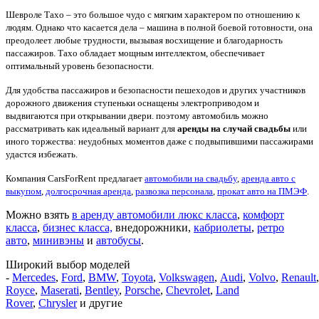
Шевроле Тахо – это большое чудо с мягким характером по отношению к
людям. Однако что касается дела – машина в полной боевой готовности, она
преодолеет любые трудности, вызывая восхищение и благодарность
пассажиров. Тахо обладает мощным интеллектом, обеспечивает
оптимальный уровень безопасности.
Для удобства пассажиров и безопасности пешеходов и других участников
дорожного движения ступеньки оснащены электроприводом и
выдвигаются при открывании двери. поэтому автомобиль можно
рассматривать как идеальный вариант для
аренды на случай свадьбы
или
иного торжества: неудобных моментов даже с подвыпившими пассажирами
удастся избежать.
Компания CarsForRent предлагает
автомобили на свадьбу
,
аренда авто с
выкупом
,
долгосрочная аренда
,
разво
зка персонала
,
прокат авто на ПМЭФ
.
Можно взять
в аренду автомобили люкс класса
,
комфорт
класса
,
бизнес класса,
внедорожники,
кабриолеты
,
ретро
авто
,
минивэны
и
автобусы
.
Широкий выбор моделей
-
Mercedes
,
Ford
,
BMW
,
Toyota
,
Volkswagen
,
Audi
,
Volvo
,
Renault
Royce
,
Maserati
,
Bentley
,
Porsche
,
Chevrolet
,
Land
Rover
,
Chrysler
и другие