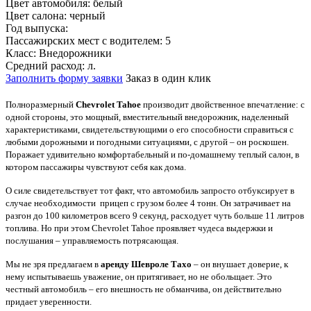
Цвет автомобиля:
белый
Цвет салона:
черный
Год выпуска:
Пассажирских мест с водителем:
5
Класс:
Внедорожники
Средний расход:
л.
Заполнить форму заявки
Заказ в один клик
Полноразмерный
Chevrolet Tahoe
производит двойственное впечатление: с
одной стороны, это мощный, вместительный внедорожник, наделенный
характеристиками, свидетельствующими о его способности справиться с
любыми дорожными и погодными ситуациями, с другой – он роскошен.
Поражает удивительно комфортабельный и по-домашнему теплый салон, в
котором пассажиры чувствуют себя как дома.
О силе свидетельствует тот факт, что автомобиль запросто отбуксирует в
случае необходимости прицеп с грузом более 4 тонн. Он затрачивает на
разгон до 100 километров всего 9 секунд, расходует чуть больше 11 литров
топлива. Но при этом Chevrolet Tahoe проявляет чудеса выдержки и
послушания – управляемость потрясающая.
Мы не зря предлагаем в
аренду Шевроле Тахо
– он внушает доверие, к
нему испытываешь уважение, он притягивает, но не обольщает. Это
честный автомобиль – его внешность не обманчива, он действительно
придает уверенности.