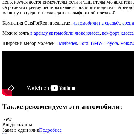
день, изучая достопримечательности и удивительную архитект
Огромным преимуществом является наличие водителя. Арендова
машину изнутри и наслаждаться комфортной поездкой.
Компания CarsForRent предлагает
автомобили на свадьбу
,
аренд
Можно взять
в аренду автомобили люкс класса
,
комфорт класса
Широкий выбор моделей -
Mercedes
,
Ford
,
BMW
,
Toyota
,
Volks
Также рекомендуем эти автомобили:
New
Внедорожники
Заказ в один клик
Подробнее