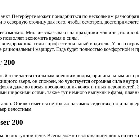
 Санкт-Петербурге может понадобиться по нескольким разнообра
и в северную столицу для того, чтобы осмотреть достопримечате
возможно. Многие заказывают на праздники машины, но и в обы
о позволяет экономить время и силы.
го внедорожника сидит профессиональный водитель. У него огр
ее рациональный маршрут. Езда будет полностью комфортной и п
r 200
оторый отличается стильным внешним видом, оригинальным инте
щного зверя, он спокоен, но чувствуется огромная сила внутри.
мфорта даже во время преодолевания кочек и иных неровностей.
ыми широкими осями, также тут немного выпуклые фары, плавн
лон. Обивка имеется не только на самих сидениях, но и на две
ьер целостным.
ser 200
 по доступной цене. Всегда можно взять машину лишь на несколь