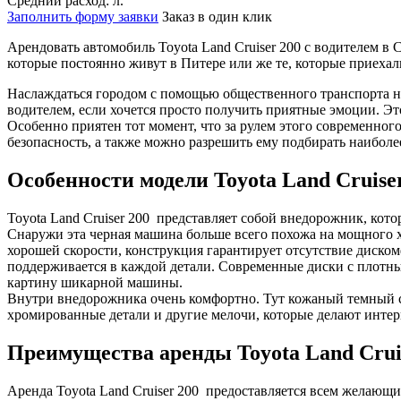
Средний расход:
л.
Заполнить форму заявки
Заказ в один клик
Арендовать автомобиль Toyota Land Cruiser 200 с водителем в
которые постоянно живут в Питере или же те, которые приехал
Наслаждаться городом с помощью общественного транспорта не
водителем, если хочется просто получить приятные эмоции. Эт
Особенно приятен тот момент, что за рулем этого современно
безопасность, а также можно разрешить ему подбирать наибол
Особенности модели Toyota Land Cruise
Toyota Land Cruiser 200 представляет собой внедорожник, к
Снаружи эта черная машина больше всего похожа на мощного хи
хорошей скорости, конструкция гарантирует отсутствие диско
поддерживается в каждой детали. Современные диски с плотн
картину шикарной машины.
Внутри внедорожника очень комфортно. Тут кожаный темный са
хромированные детали и другие мелочи, которые делают интер
Преимущества аренды Toyota Land Crui
Аренда Toyota Land Cruiser 200 предоставляется всем желающим