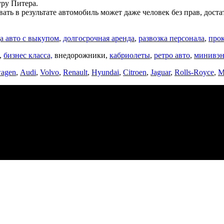
уру Питера.
ть в результате автомобиль может даже человек без прав, дост
а авто с выкупом
,
долгосрочная аренда
,
разво
зка персонала
,
про
,
бизнес класса,
внедорожники,
кабриолеты
,
ретро авто
,
минивэ
wagen
,
Audi
,
Volvo
,
Renault
,
Hyundai
,
Citroen
,
Jaguar
,
Rolls-Royce
,
M