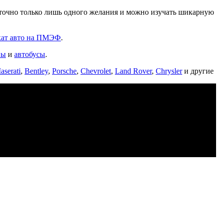
аточно только лишь одного желания и можно изучать шикарную
кат авто на ПМЭФ
.
ны
и
автобусы
.
aserati
,
Bentley
,
Porsche
,
Chevrolet
,
Land Rover
,
Chrysler
и другие