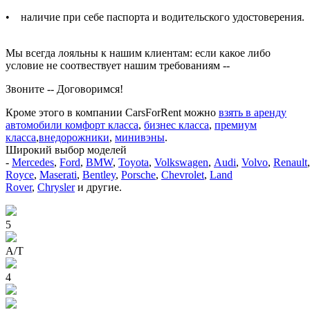
• наличие при себе паспорта и водительского удостоверения.
Мы всегда лояльны к нашим клиентам: если какое либо
условие не соотвествует нашим требованиям --
Звоните -- Договоримся!
Кроме этого в компании CarsForRent можно
взять в аренду
автомобили комфорт класса
,
бизнес класса
,
премиум
класса
,
внедорожники
,
минивэны
.
Широкий выбор моделей
-
Mercedes
,
Ford
,
BMW
,
Toyota
,
Volkswagen
,
Audi
,
Volvo
,
Renault
Royce
,
Maserati
,
Bentley
,
Porsche
,
Chevrolet
,
Land
Rover
,
Chrysler
и другие.
5
A/Т
4