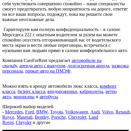
себя чувствовать совершенно спокойно – наши специалисты
смогут предотвратить любую неприятность на дороге, ответят
на все ваши вопросы, подождут, пока вы решаете свои
важные неотложные дела.
Гарантируем вам полную конфиденциальность – в салоне
Мерседеса 222 с опытным водителем за рулем вы можете
спокойно опустить отгораживающий вас от водительского
места экран и вести любые переговоры, встречаться с
нужными вам людьми прямо в салоне комфортабельного авто.
Компания CarsForRent предлагает
автомобили на
свадьбу
,
аренда авто с выкупом
,
долгосрочная аренда
,
разво
зка
персонала
,
прокат авто на ПМЭФ
.
Можно взять в аренду автомобили люкс класса,
комфорт
класса
,
бизнес класса
,
внедорожники
,
кабриолеты
,
ретро
авто
,
минивэны
и
автобусы
.
Широкий выбор моделей
-
Mercedes
,
Ford
,
BMW
,
Toyota
,
Volkswagen
,
Audi
,
Volvo
,
Renault
Royce
,
Maserati
,
Bentley
,
Porsche
,
Chevrolet
,
Land
Rover
,
Chrysler
и другие