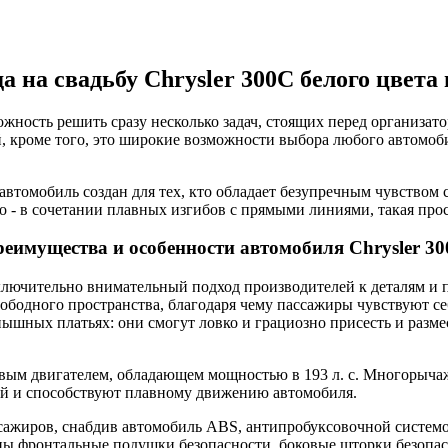
а на свадьбу Chrysler 300C белого цвета
ность решить сразу несколько задач, стоящих перед организато
, кроме того, это широкие возможности выбора любого автомобил
 автомобиль создан для тех, кто обладает безупречным чувством
о - в сочетании плавных изгибов с прямыми линиями, такая прос
еимущества и особенности автомобиля Chrysler 3
сключительно внимательный подход производителей к деталям и
ободного пространства, благодаря чему пассажиры чувствуют се
 пышных платьях: они смогут ловко и грациозно присесть и разм
ым двигателем, обладающем мощностью в 193 л. с. Многорычажн
ой и способствуют плавному движению автомобиля.
ассажиров, снабдив автомобиль ABS, антипробуксовочной систем
ены фронтальные подушки безопасности, боковые шторки безопа