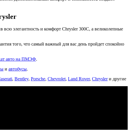
ysler
 всю элегантность и комфорт Chrysler 300C, а великолепные
рантия того, что самый важный для вас день пройдет спокойно
кат авто на ПМЭФ
.
ны
и
автобусы
.
aserati
,
Bentley
,
Porsche
,
Chevrolet
,
Land Rover
,
Chrysler
и другие