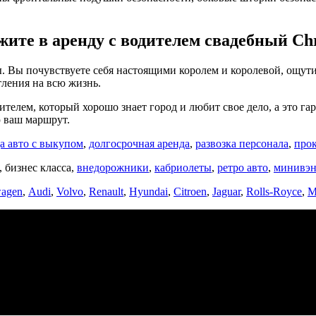
жите в аренду с водителем свадебный Chr
 Вы почувствуете себя настоящими королем и королевой, ощутив
тления на всю жизнь.
телем, который хорошо знает город и любит свое дело, а это га
ю ваш маршрут.
а авто с выкупом
,
долгосрочная аренда
,
разво
зка персонала
,
про
, бизнес класса,
внедорожники
,
кабриолеты
,
ретро авто
,
минивэ
wagen
,
Audi
,
Volvo
,
Renault
,
Hyundai
,
Citroen
,
Jaguar
,
Rolls-Royce
,
M