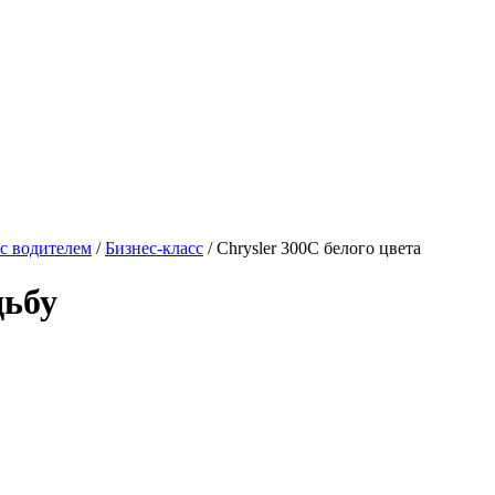
с водителем
/
Бизнес-класс
/ Chrysler 300C белого цвета
дьбу