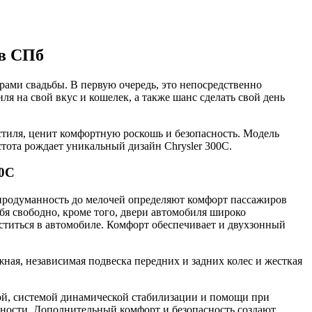
 в СПб
рами свадьбы. В первую очередь, это непосредственно
я на свой вкус и кошелек, а также шанс сделать свой день
 стиля, ценит комфортную роскошь и безопасность. Модель
тота рождает уникальный дизайн Chrysler 300C.
00C
 продуманность до мелочей определяют комфорт пассажиров
бя свободно, кроме того, двери автомобиля широко
еститься в автомобиле. Комфорт обеспечивает и двухзонный
ая, независимая подвеска передних и задних колес и жесткая
ой, системой динамической стабилизации и помощи при
сности. Дополнительный комфорт и безопасность создают