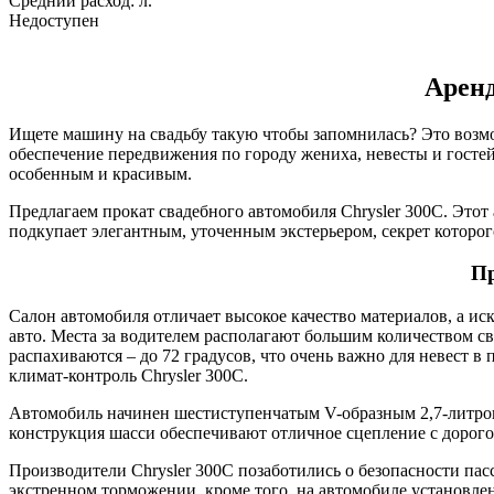
Средний расход:
л.
Недоступен
Аренд
Ищете машину на свадьбу такую чтобы запомнилась? Это возмож
обеспечение передвижения по городу жениха, невесты и гостей
особенным и красивым.
Предлагаем прокат свадебного автомобиля Chrysler 300C. Этот
подкупает элегантным, уточенным экстерьером, секрет которог
Пр
Салон автомобиля отличает высокое качество материалов, а и
авто. Места за водителем располагают большим количеством св
распахиваются – до 72 градусов, что очень важно для невест в
климат-контроль Chrysler 300C.
Автомобиль начинен шестиступенчатым V-образным 2,7-литров
конструкция шасси обеспечивают отличное сцепление с дорог
Производители Chrysler 300C позаботились о безопасности п
экстренном торможении, кроме того, на автомобиле установл