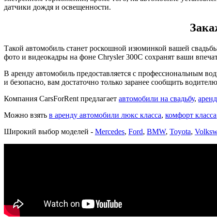
датчики дождя и освещенности.
Зака
Такой автомобиль станет роскошной изюминкой вашей свадьбы.
фото и видеокадры на фоне Chrysler 300C сохранят ваши впеча
В аренду автомобиль предоставляется с профессиональным води
и безопасно, вам достаточно только заранее сообщить водител
Компания CarsForRent предлагает
автомобили на свадьбу
,
аренд
Можно взять
в аренду автомобили люкс класса
,
комфорт класса
Широкий выбор моделей -
Mercedes
,
Ford
,
BMW
,
Toyota
,
Volks